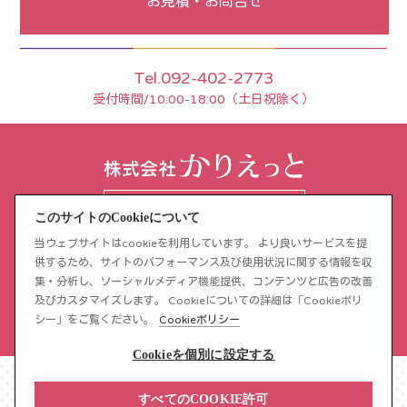
お見積・お問合せ
Tel.092-402-2773
受付時間/10:00-18:00（土日祝除く）
GoogleMAPで見る
このサイトのCookieについて
当ウェブサイトはcookieを利用しています。 より良いサービスを提
〒812-0018
供するため、サイトのパフォーマンス及び使用状況に関する情報を収
集・分析し、ソーシャルメディア機能提供、コンテンツと広告の改善
福岡市博多区住吉5丁目5-15
及びカスタマイズします。 Cookieについての詳細は「Cookieポリ
住吉パークサイドビル3階
シー」をご覧ください。
Cookieポリシー
Cookieを個別に設定する
すべてのCOOKIE許可