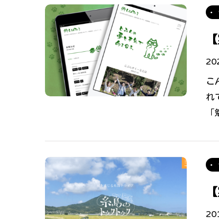
【
20
こ
れ
「
【
20