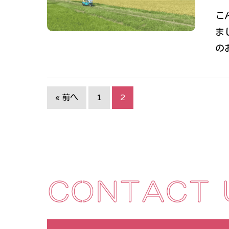
こ
ま
の
« 前へ
1
2