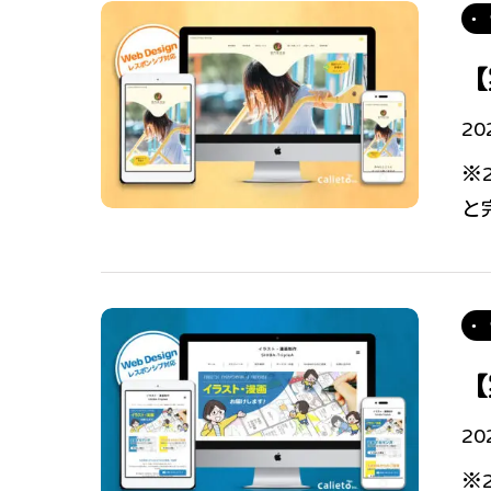
【
20
※
と
【
20
※