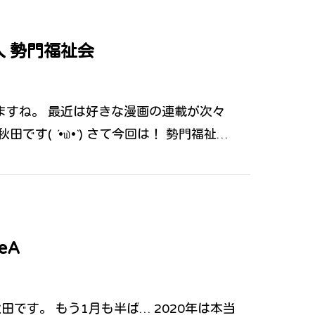
 勢門福祉会
きますね。 最近は好きな漫画の連載が次々
す( ´•௰•`) さて今回は！ 勢門福祉…
eA
田です。 もう1月も半ば… 2020年は本当