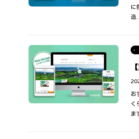
に
造
【
20
お
く
ま