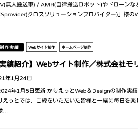
GV(無人搬送車) / AMR(自律搬送ロボット)やドロー
XSprovider(クロスソリューションプロバイダー)」様
制作実績
Webサイト制作
ホームページ制作
実績紹介】Webサイト制作／株式会社モ
21年1月24日
2024年1月5日更新 かりえっとWeb＆Designの制
りえっとでは、ご縁をいただいた皆様と一緒に毎日を楽
縁…