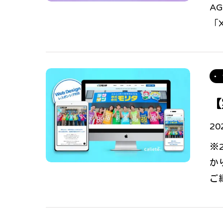
A
「
【
20
※
か
ご