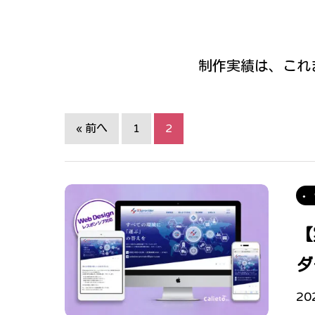
制作実績は、これ
« 前へ
1
2
【
ダ
20